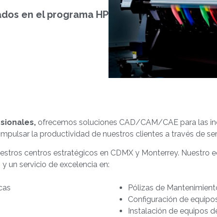
ados en el programa HP
esionales,
ofrecemos soluciones CAD/CAM/CAE para las indus
mpulsar la productividad de nuestros clientes a través de serv
stros centros estratégicos en CDMX y Monterrey. Nuestro eq
 y un servicio de excelencia en:
cas
Pólizas de Mantenimiento
Configuración de equipo
Instalación de equipos d